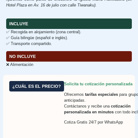
Hotel Plaza en Av. 16 de julio con calle Tiwanaku).
INCLUYE
✅ Recogida en alojamiento (zona central).
✅ Guía bilingüe (español e inglés).
✅ Transporte compartido.
NO INCLUYE
❌ Alimentación
Solicita tu cotización personalizada
¿CUÁL ES EL PRECIO?
Ofrecemos
tarifas especiales
para grupo
anticipadas.
Contáctanos y recibe una
cotización
personalizada en minutos
con todo incl
Cotiza Gratis 24/7 por WhatsApp