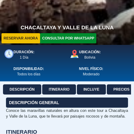
CHACALTAYA Y VALLE DE LA LUNA
RESERVAR AHORA
CONSULTAR POR WHATSAPP
DURACIÓN:
UBICACIÓN:
1 Día
Bolivia
DISPONIBILIDAD:
NIVEL FÍSICO:
Todos los días
Moderado
DESCRIPCIÓN
ITINERARIO
INCLUYE
PRECIOS
DESCRIPCIÓN GENERAL
Conoce las maravillas naturales en altura con este tour a Chacaltaya
y Valle de la Luna, que te llevará por paisajes rocosos y de montaña.
ITINERARIO