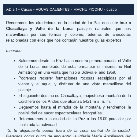
Día 1 – Cusco - AGUAS CALIENTES - MACHU PICCHU - cusco
Recorramos los alrededores de la ciudad de La Paz con este
tour a
Chacaltaya y Valle de la Luna
, paisajes naturales que nos
maravillarán por sus formas y colores, además de anécdotas
relacionadas con ellos que nos contarán nuestros guías expertos.
Itinerario:
Saldremos desde La Paz hacia nuestra primera parada: el Valle
de la Luna, nombrado de esta forma por el mismísimo Neil
Armstrong en una visita que hizo a Bolivia el año 1969.
Podremos recorrer formaciones rocosas esculpidas por el
viento y el agua, y disfrutar de una vista maravillosa del
paisaje.
El siguiente destino es Chacaltaya, majestuosa montaña de la
Cordillera de los Andes que alcanza 5421 m s. n. m.
Llegaremos hasta el mirador de la montaña y tendremos la
posibilidad de sacar espectaculares fotografías.
Retornaremos a la ciudad de La Paz a las 16:00 para dar por
finalizada la actividad.
*Si tu alojamiento queda fuera de la zona central de la ciudad,
fijaremos como punto de encuentro la Iglesia María Auxiliadora (ex