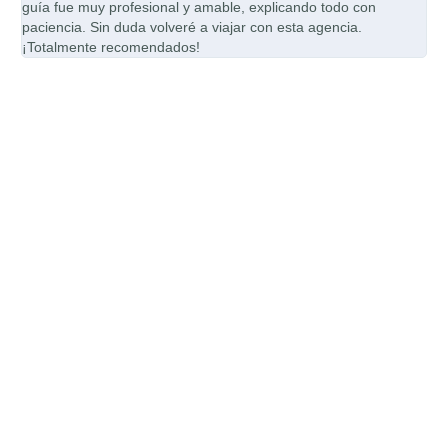
guía fue muy profesional y amable, explicando todo con
pun
paciencia. Sin duda volveré a viajar con esta agencia.
cal
¡Totalmente recomendados!
esp