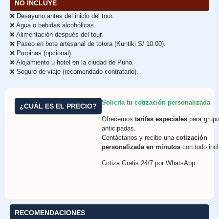
NO INCLUYE
❌ Desayuno antes del inicio del tour.
❌ Agua o bebidas alcohólicas.
❌ Alimentación después del tour.
❌ Paseo en bote artesanal de totora (Kuntiki S/ 10.00).
❌ Propinas (opcional).
❌ Alojamiento u hotel en la ciudad de Puno.
❌ Seguro de viaje (recomendado contratarlo).
Solicita tu cotización personalizada
¿CUÁL ES EL PRECIO?
Ofrecemos
tarifas especiales
para grupo
anticipadas.
Contáctanos y recibe una
cotización
personalizada en minutos
con todo incl
Cotiza Gratis 24/7 por WhatsApp
RECOMENDACIONES