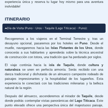
experiencia única y reserva tu lugar hoy mismo para una aventura
inolvidable!
ITINERARIO
Día de Visita (Puno - Uros - Taquile (Lago Titicaca) - Puno):
Recogeremos a los viajeros en el Terminal Terrestre y, tras un
desayuno opcional, pasaremos por los hoteles en
Puno
. Desde el
muelle, navegaremos hacia las
Islas Flotantes de los Uros
, donde
conocerás a sus habitantes y aprenderás sobre la técnica ancestral
de construcción con totora, una tradición que ha perdurado por siglos.
El viaje continúa hacia la
isla de Taquile
, donde
cultura y
naturaleza
se unen en perfecta armonía. Serás recibido con una
danza tradicional y disfrutarás de un almuerzo campestre rodeado de
paisajes impresionantes y la hospitalidad de los lugareños. Esta
experiencia te conectará con las tradiciones milenarias y la belleza
natural de la región.
Después del almuerzo, ascenderemos al mirador de
Taquile
, desde
donde podrás contemplar vistas panorámicas del
Lago Titicaca
. Este
punto elevado ofrece una perspectiva única del majestuoso paisaje,