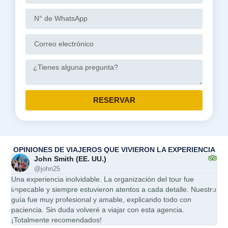
RESERVAR
OPINIONES DE VIAJEROS QUE VIVIERON LA EXPERIENCIA
John Smith (EE. UU.)
@john25
Una experiencia inolvidable. La organización del tour fue
Ser
impecable y siempre estuvieron atentos a cada detalle. Nuestro
mi 
guía fue muy profesional y amable, explicando todo con
pun
paciencia. Sin duda volveré a viajar con esta agencia.
cal
¡Totalmente recomendados!
esp