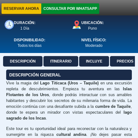
RESERVAR AHORA
CONSULTAR POR WHATSAPP
DURACIÓN:
UBICACIÓN:
1 Día
Puno
DISPONIBILIDAD:
NIVEL FÍSICO:
Todos los días
Moderado
DESCRIPCIÓN
ITINERARIO
INCLUYE
PRECIOS
DESCRIPCIÓN GENERAL
Vive la magia del
Lago Titicaca (Uros – Taquile)
en una excursión
repleta de descubrimientos. Empieza tu aventura en las
Islas
Flotantes de los Uros
, donde podrás interactuar con sus amables
habitantes y descubrir los secretos de su milenaria forma de vida. La
emoción continúa con una desafiante subida a la
cumbre de Taquile
,
donde te espera un mirador con vistas espectaculares del
lago
sagrado de los Incas
.
Este tour es tu oportunidad ideal para reconectar con la naturaleza y
sumergirte en la riqueza
cultural andina
. ¡No dejes pasar esta