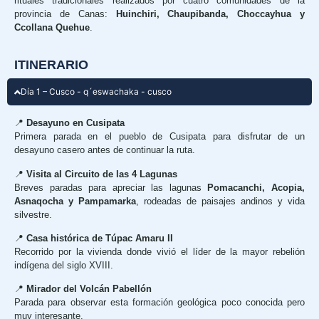
rituales tradicionales realizados por cuatro comunidades de la
provincia de Canas:
Huinchiri, Chaupibanda, Choccayhua y
Ccollana Quehue
.
ITINERARIO
Día 1 – Cusco - q´eswachaka - cusco
📍
Desayuno en Cusipata
Primera parada en el pueblo de Cusipata para disfrutar de un
desayuno casero antes de continuar la ruta.
📍
Visita al Circuito de las 4 Lagunas
Breves paradas para apreciar las lagunas
Pomacanchi, Acopia,
Asnaqocha y Pampamarka
, rodeadas de paisajes andinos y vida
silvestre.
📍
Casa histórica de Túpac Amaru II
Recorrido por la vivienda donde vivió el líder de la mayor rebelión
indígena del siglo XVIII.
📍
Mirador del Volcán Pabellón
Parada para observar esta formación geológica poco conocida pero
muy interesante.