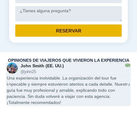
RESERVAR
OPINIONES DE VIAJEROS QUE VIVIERON LA EXPERIENCIA
John Smith (EE. UU.)
@john25
Una experiencia inolvidable. La organización del tour fue
Ser
impecable y siempre estuvieron atentos a cada detalle. Nuestro
mi 
guía fue muy profesional y amable, explicando todo con
pun
paciencia. Sin duda volveré a viajar con esta agencia.
cal
¡Totalmente recomendados!
esp