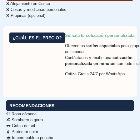
❌ Alojamiento en Cusco
❌ Cosas y medicinas personales
❌ Propinas (opcional)
Solicita tu cotización personalizada
¿CUÁL ES EL PRECIO?
Ofrecemos
tarifas especiales
para grupo
anticipadas.
Contáctanos y recibe una
cotización
personalizada en minutos
con todo incl
Cotiza Gratis 24/7 por WhatsApp
RECOMENDACIONES
👕 Ropa cómoda
👒 Sombrero o gorra
🕶️ Gafas de sol
🧴 Protector solar
🌧️ Impermeable o poncho