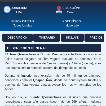
DURACIÓN:
UBICACIÓN:
1 Día
Cusco
DISPONIBILIDAD:
NIVEL FÍSICO:
Todos los días
Moderado
DESCRIPCIÓN
ITINERARIO
INCLUYE
PRECIOS
DESCRIPCIÓN GENERAL
El Tour Qeswachaka – Último Puente Inca
te lleva a conocer el
único puente colgante de fibra vegetal que aún se conserva en el
Perú. Su nombre proviene de
Qeswa
(trenza) y
Chaka
(puente), y es
una impresionante herencia cultural del tiempo de los incas.
Durante el Imperio Inca existían más de 40 mil km de caminos,
conocidos como el
Qhapaq Ñan
, donde se construyeron túneles y
puentes de fibra vegetal para atravesar los ríos y montañas de los
Andes.
Hoy en día, el
puente Q’eswachaka
es el único que continúa
renovándose cada año desde hace más de
500 años
, mediante