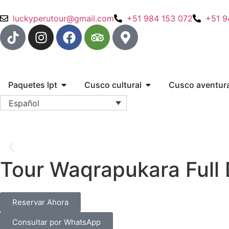
luckyperutour@gmail.com
+51 984 153 072
+51 9
Paquetes lpt
Cusco cultural
Cusco aventur
Español
Tour Waqrapukara Full
Reservar Ahora
Consultar por WhatsApp