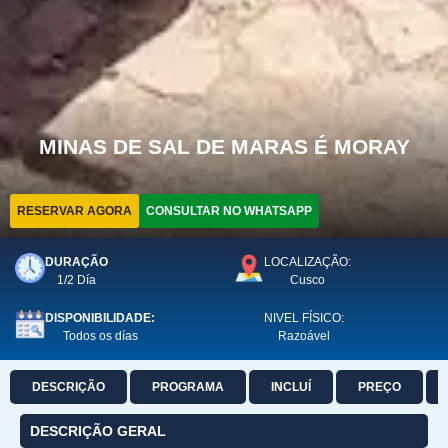
MINAS DE SAL DE MARAS É MORAY
RESERVAR AGORA
CONSULTAR NO WHATSAPP
DURAÇÃO
LOCALIZAÇÃO:
1/2 Día
Cusco
DISPONIBILIDADE:
NIVEL FÍSICO:
Todos os días
Razoável
DESCRIÇÃO
PROGRAMA
INCLUÍ
PREÇO
DESCRIÇÃO GERAL