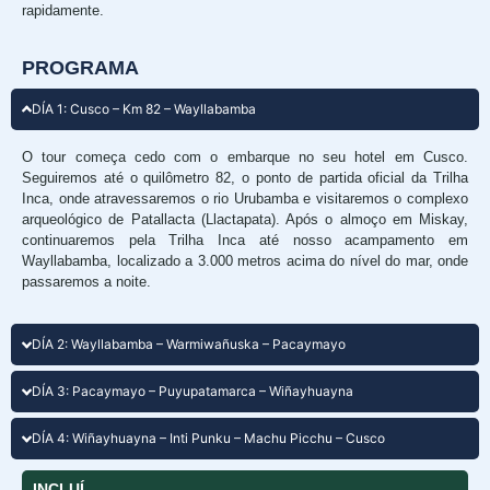
rapidamente.
PROGRAMA
DÍA 1: Cusco – Km 82 – Wayllabamba
O tour começa cedo com o embarque no seu hotel em Cusco.
Seguiremos até o quilômetro 82, o ponto de partida oficial da Trilha
Inca, onde atravessaremos o rio Urubamba e visitaremos o complexo
arqueológico de Patallacta (Llactapata). Após o almoço em Miskay,
continuaremos pela Trilha Inca até nosso acampamento em
Wayllabamba, localizado a 3.000 metros acima do nível do mar, onde
passaremos a noite.
DÍA 2: Wayllabamba – Warmiwañuska – Pacaymayo
DÍA 3: Pacaymayo – Puyupatamarca – Wiñayhuayna
DÍA 4: Wiñayhuayna – Inti Punku – Machu Picchu – Cusco
INCLUÍ