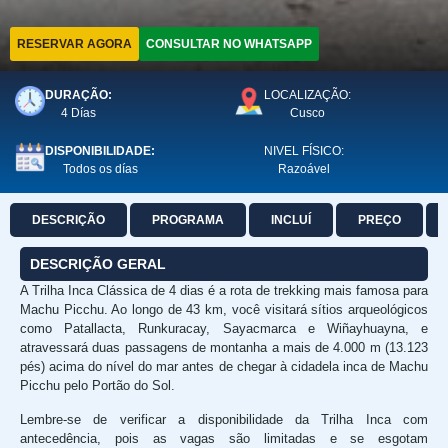
RESERVAR AGORA
CONSULTAR NO WHATSAPP
DURAÇÃO:
LOCALIZAÇÃO:
4 Días
Cusco
DISPONIBILIDADE:
NIVEL FÍSICO:
Todos os días
Razoável
DESCRIÇÃO
PROGRAMA
INCLUÍ
PREÇO
DESCRIÇÃO GERAL
A Trilha Inca Clássica de 4 dias é a rota de trekking mais famosa para
Machu Picchu. Ao longo de 43 km, você visitará sítios arqueológicos
como Patallacta, Runkuracay, Sayacmarca e Wiñayhuayna, e
atravessará duas passagens de montanha a mais de 4.000 m (13.123
pés) acima do nível do mar antes de chegar à cidadela inca de Machu
Picchu pelo Portão do Sol.
Lembre-se de verificar a disponibilidade da Trilha Inca com
antecedência, pois as vagas são limitadas e se esgotam