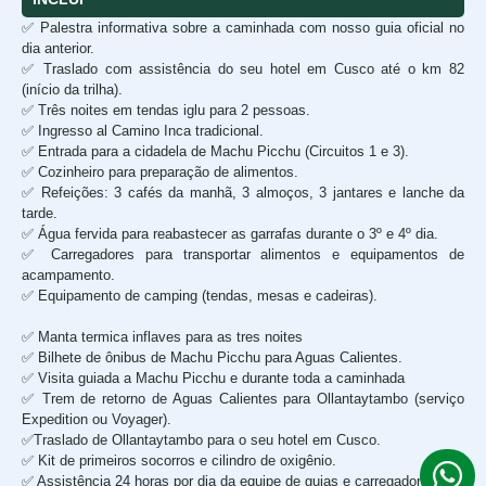
✅ Palestra informativa sobre a caminhada com nosso guia oficial no
dia anterior.
✅ Traslado com assistência do seu hotel em Cusco até o km 82
(início da trilha).
✅ Três noites em tendas iglu para 2 pessoas.
✅ Ingresso al Camino Inca tradicional.
✅ Entrada para a cidadela de Machu Picchu (Circuitos 1 e 3).
✅ Cozinheiro para preparação de alimentos.
✅ Refeições: 3 cafés da manhã, 3 almoços, 3 jantares e lanche da
tarde.
✅ Água fervida para reabastecer as garrafas durante o 3º e 4º dia.
✅ Carregadores para transportar alimentos e equipamentos de
acampamento.
✅ Equipamento de camping (tendas, mesas e cadeiras).
✅ Manta termica inflaves para as tres noites
✅ Bilhete de ônibus de Machu Picchu para Aguas Calientes.
✅ Visita guiada a Machu Picchu e durante toda a caminhada
✅ Trem de retorno de Aguas Calientes para Ollantaytambo (serviço
Expedition ou Voyager).
✅Traslado de Ollantaytambo para o seu hotel em Cusco.
✅ Kit de primeiros socorros e cilindro de oxigênio.
✅ Assistência 24 horas por dia da equipe de guias e carregadores.