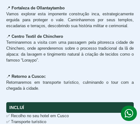
📍
Fortaleza de Ollantaytambo
Vamos explorar esta imponente construção inca, estrategicamente
erguida para proteger o vale. Caminharemos por seus templos,
escadarias e terraços, descobrindo sua história militar e cerimonial.
📍
Centro Textil de Chinchero
Terminaremos a visita com uma passagem pela pitoresca cidade de
Chinchero, onde aprenderemos sobre o processo tradicional da lã de
alpaca: da lavagem e tingimento natural à criação de tecidos como o
famoso “Loraypo”.
📍
Retorno a Cusco
c
Retornaremos em transporte turístico, culminando o tour com a
chegada à cidade.
INCLUÍ
✅ Recolho no seu hotel em Cusco
✅ Transporte turístico
✅ 1 almoço em Self-Service
✅ Guía profesional Inglés – Español