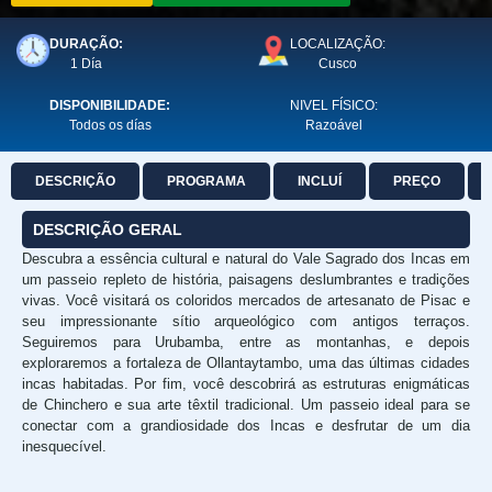
DURAÇÃO:
LOCALIZAÇÃO:
1 Día
Cusco
DISPONIBILIDADE:
NIVEL FÍSICO:
Todos os días
Razoável
DESCRIÇÃO
PROGRAMA
INCLUÍ
PREÇO
DESCRIÇÃO GERAL
Descubra a essência cultural e natural do Vale Sagrado dos Incas em
um passeio repleto de história, paisagens deslumbrantes e tradições
vivas. Você visitará os coloridos mercados de artesanato de Pisac e
seu impressionante sítio arqueológico com antigos terraços.
Seguiremos para Urubamba, entre as montanhas, e depois
exploraremos a fortaleza de Ollantaytambo, uma das últimas cidades
incas habitadas. Por fim, você descobrirá as estruturas enigmáticas
de Chinchero e sua arte têxtil tradicional. Um passeio ideal para se
conectar com a grandiosidade dos Incas e desfrutar de um dia
inesquecível.