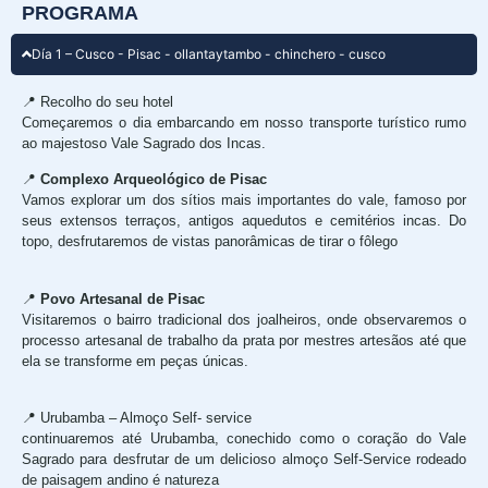
PROGRAMA
Día 1 – Cusco - Pisac - ollantaytambo - chinchero - cusco
📍 Recolho do seu hotel
Começaremos o dia embarcando em nosso transporte turístico rumo
ao majestoso Vale Sagrado dos Incas.
📍
Complexo Arqueológico de Pisac
Vamos explorar um dos sítios mais importantes do vale, famoso por
seus extensos terraços, antigos aquedutos e cemitérios incas. Do
topo, desfrutaremos de vistas panorâmicas de tirar o fôlego
📍
Povo Artesanal de Pisac
Visitaremos o bairro tradicional dos joalheiros, onde observaremos o
processo artesanal de trabalho da prata por mestres artesãos até que
ela se transforme em peças únicas.
📍 Urubamba – Almoço Self- service
continuaremos até Urubamba, conechido como o coração do Vale
Sagrado para desfrutar de um delicioso almoço Self-Service rodeado
de paisagem andino é natureza