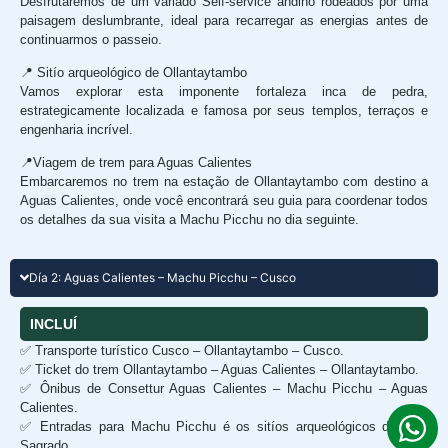
Desfrutaremos de um variado Self-service andino rodeados por uma
paisagem deslumbrante, ideal para recarregar as energias antes de
continuarmos o passeio.
📍 Sitío arqueológico de Ollantaytambo
Vamos explorar esta imponente fortaleza inca de pedra,
estrategicamente localizada e famosa por seus templos, terraços e
engenharia incrível.
📍Viagem de trem para Aguas Calientes
Embarcaremos no trem na estação de Ollantaytambo com destino a
Aguas Calientes, onde você encontrará seu guia para coordenar todos
os detalhes da sua visita a Machu Picchu no dia seguinte.
Día 2: Aguas Calientes – Machu Picchu – Cusco
INCLUÍ
✅ Transporte turístico Cusco – Ollantaytambo – Cusco.
✅ Ticket do trem Ollantaytambo – Aguas Calientes – Ollantaytambo.
✅ Ônibus de Consettur Aguas Calientes – Machu Picchu – Aguas
Calientes.
✅ Entradas para Machu Picchu é os sitíos arqueológicos do Vale
Sagrado.