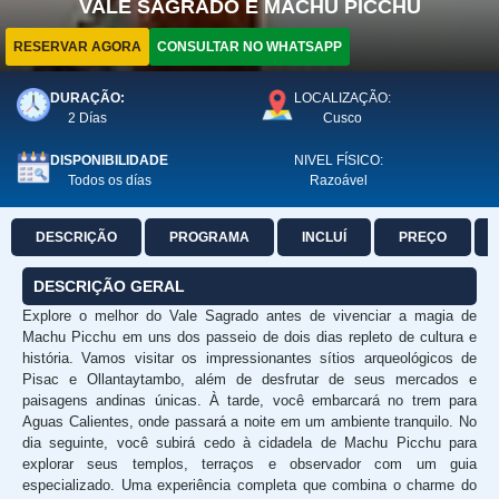
VALE SAGRADO É MACHU PICCHU
RESERVAR AGORA
CONSULTAR NO WHATSAPP
DURAÇÃO:
LOCALIZAÇÃO:
2 Días
Cusco
DISPONIBILIDADE
NIVEL FÍSICO:
Todos os días
Razoável
DESCRIÇÃO
PROGRAMA
INCLUÍ
PREÇO
DESCRIÇÃO GERAL
Explore o melhor do Vale Sagrado antes de vivenciar a magia de
Machu Picchu em uns dos passeio de dois dias repleto de cultura e
história. Vamos visitar os impressionantes sítios arqueológicos de
Pisac e Ollantaytambo, além de desfrutar de seus mercados e
paisagens andinas únicas. À tarde, você embarcará no trem para
Aguas Calientes, onde passará a noite em um ambiente tranquilo. No
dia seguinte, você subirá cedo à cidadela de Machu Picchu para
explorar seus templos, terraços e observador com um guia
especializado. Uma experiência completa que combina o charme do